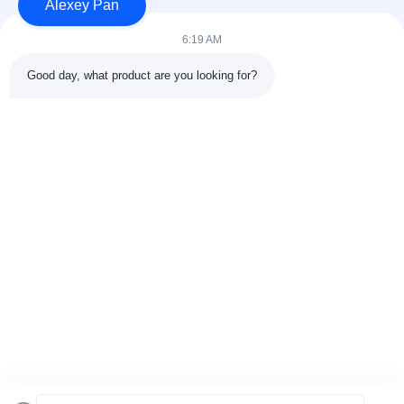
Alexey Pan
Produk
Hubungi kami
6:19 AM
Kategori
Good day, what product are you looking for?
Mesin Press Vulkanisir Karet
Mesin Pabrik Pencampur Karet
Mesin Pendingin Karet Batch Off
Mesin pembuatan ban sepeda motor
Mesin Pengaduk Karet
Hubungi kami
Telp: 00-86-15154222850
Surel:
info@beishunchina.com
Tambahkan Alamat: No. 338 Jalan Mingxi, Distrik Huangdao,
Qingdao China, Kode Pos: 266400
Copyright © 2022-2026 Qingdao Beishun Environmental Protection