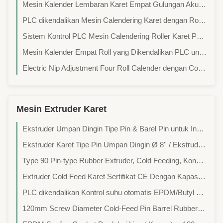
Mesin Kalender Lembaran Karet Empat Gulungan Akurasi Tinggi Untuk Lini Produksi Sabuk Konveyor
PLC dikendalikan Mesin Calendering Karet dengan Roller Diameter 200-500mm
Sistem Kontrol PLC Mesin Calendering Roller Karet Pengolahan presisi yang efisien
Mesin Kalender Empat Roll yang Dikendalikan PLC untuk Lapisan Sisi Ganda dengan Lebar Rol 500-2000mm
Electric Nip Adjustment Four Roll Calender dengan Cold Cast Iron Rollers dan Automatic Lubrication System
Mesin Extruder Karet
Ekstruder Umpan Dingin Tipe Pin & Barel Pin untuk Industri Lembaran Karet dan Tapak Ban
Ekstruder Karet Tipe Pin Umpan Dingin Ø 8'' / Ekstruder Lembaran Karet, Tapak Ban
Type 90 Pin-type Rubber Extruder, Cold Feeding, Konsumsi Energi Rendah, Pelayanan Pasca Penjualan yang Bebas Kekhawatiran.
Extruder Cold Feed Karet Sertifikat CE Dengan Kapasitas 200kg/Jam
PLC dikendalikan Kontrol suhu otomatis EPDM/Butyl Rubber/NR Cold Feed Extruder
120mm Screw Diameter Cold-Feed Pin Barrel Rubber Extruder Machine dengan Kapasitas Produksi 60-150kg/jam