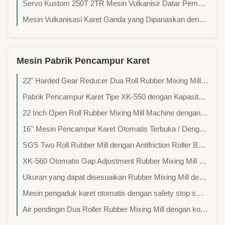
Servo Kustom 250T 2TR Mesin Vulkanisir Datar Pemanas Listrik Pemindah Cetakan Otomatis Empat Kolom dengan Fungsi R
Mesin Vulkanisasi Karet Ganda yang Dipanaskan dengan Listrik Otomatis / Mesin Cetakan Karet
Mesin Pabrik Pencampur Karet
22" Harded Gear Reducer Dua Roll Rubber Mixing Mill Mesin untuk Rubber Compounding ISO bersertifikat
Pabrik Pencampur Karet Tipe XK-550 dengan Kapasitas Batch 100kg dan Panjang Kerja Gulungan 1500mm
22 Inch Open Roll Rubber Mixing Mill Machine dengan penyesuaian hidraulik dan stock blender
16'' Mesin Pencampur Karet Otomatis Terbuka / Dengan Rol Berlapis Keras / Motor Berdaya Tinggi
SGS Two Roll Rubber Mill dengan Antifriction Roller Bearing Hydraulic Brake dan Stock Blender untuk Komposing Karet
XK-560 Otomatis Gap Adjustment Rubber Mixing Mill Machine dengan Stock Blender dan Hydraulic Brake
Ukuran yang dapat disesuaikan Rubber Mixing Mill dengan Automatic Grease Lubrication dan Hydraulic Thruster Brakes
Mesin pengaduk karet otomatis dengan safety stop switch, operasi yang stabil, dan rol besi cor dingin untuk penggunaan industri
Air pendingin Dua Roller Rubber Mixing Mill dengan kontrol PLC dan 30kg Kapasitas untuk Pabrik Karet