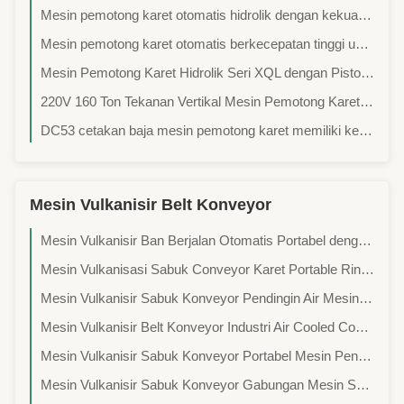
Mesin pemotong karet otomatis hidrolik dengan kekuatan pemotongan 8T untuk aplikasi pemotong bale
Mesin pemotong karet otomatis berkecepatan tinggi untuk tabung dan strip karet dengan kapasitas 100 pcs/min
Mesin Pemotong Karet Hidrolik Seri XQL dengan Piston Tunggal dan Kontrol Otomatis untuk Pemotongan Bal Karet
220V 160 Ton Tekanan Vertikal Mesin Pemotong Karet Untuk Memotong Karet Alam Karet Sintetis
DC53 cetakan baja mesin pemotong karet memiliki kebisingan rendah dan pemotongan bersih
Mesin Vulkanisir Belt Konveyor
Mesin Vulkanisir Ban Berjalan Otomatis Portabel dengan Tekanan 2.0Mpa untuk Perbaikan Industri
Mesin Vulkanisasi Sabuk Conveyor Karet Portable Ringan dengan Lebar Sabuk 800mm Panjang Splice 900mm dan Jumlah Balok 12 PCS
Mesin Vulkanisir Sabuk Konveyor Pendingin Air Mesin Penyambung Sabuk Konveyor Otomatis
Mesin Vulkanisir Belt Konveyor Industri Air Cooled Conveyor Belt Hot Joint Machine
Mesin Vulkanisir Sabuk Konveyor Portabel Mesin Penyambung Sabuk Konveyor Industri
Mesin Vulkanisir Sabuk Konveyor Gabungan Mesin Sambungan Panas Sabuk Konveyor Listrik