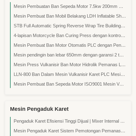
Mesin Pembuatan Ban Sepeda Motor 7.5kw 200mm Hidrolik Ban Curing Press
Mesin Pembuat Ban Mobil Belakang LDH Inflatable Shaping Tire Shaping Machine
STB Full Automatic Spring Reverse Wrap Tire Building Machine untuk produksi ban sepeda motor
4-lapisan Motorcycle Ban Curing Press dengan kontrol PLC dan pemanasan listrik untuk vulkanisasi yang efisien
Mesin Pembuat Ban Motor Otomatis PLC dengan Penggerak Motor Servo dan Garansi 2 Tahun
Mesin pendingin ban lebar 650mm dengan garansi 2 tahun untuk konstruksi ban padat
Mesin Press Vulkanisir Ban Motor Hidrolik Pemanas Listrik Semi-Otomatis Empat Lapis dengan Daya 380V/50Hz dan Tegangan 220V/380V/Tegangan yang Disesuaikan
LLN-800 Ban Dalam Mesin Vulkanisir Karet PLC Mesin Pembuat Ban Sepeda
Mesin Pembuat Ban Sepeda Motor ISO9001 Mesin Vulkanisir Ban Sepeda
Mesin Pengaduk Karet
Pengaduk Karet Efisiensi Tinggi Dijual | Mixer Internal Karet Industri & volume rongga 35L
Mesin Pengaduk Karet Sistem Pemotongan Pemanas Listrik dengan Kapasitas 9500KG dan Kapasitas Pencampuran 55 L