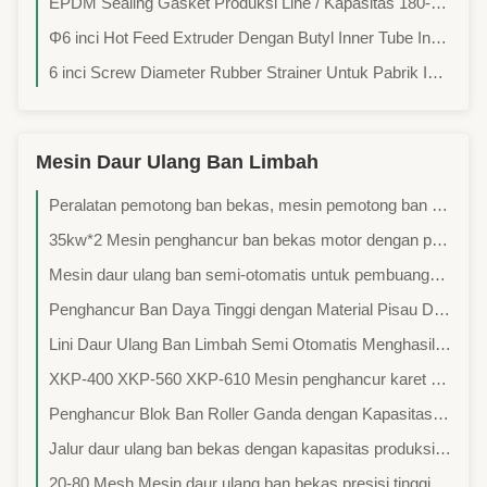
EPDM Sealing Gasket Produksi Line / Kapasitas 180-250 Kg Per Jam / Stabil Dan Efisien
Φ6 inci Hot Feed Extruder Dengan Butyl Inner Tube Inner Line Produksi
6 inci Screw Diameter Rubber Strainer Untuk Pabrik Inner Tube Dengan Kapasitas 1,5-2 ton / jam
Mesin Daur Ulang Ban Limbah
Peralatan pemotong ban bekas, mesin pemotong ban karet, mesin pemotong dua poros, peralatan mesin pembuatan blok karet
35kw*2 Mesin penghancur ban bekas motor dengan pendinginan air untuk ban masuk Ukuran Ban Kurang dari 1200mm
Mesin daur ulang ban semi-otomatis untuk pembuangan ban limbah Lini produksi bubuk karet
Penghancur Ban Daya Tinggi dengan Material Pisau DC53 dan Motor Penggerak 45kw*2 Dapat Memproses 5 Ton Ban Per Jam
Lini Daur Ulang Ban Limbah Semi Otomatis Menghasilkan Bubuk Karet 0-200 Mesh dengan Daya 55-150 KW untuk Ban di Bawah 1200mm
XKP-400 XKP-560 XKP-610 Mesin penghancur karet ban bekas dengan output 500kg/jam 1000kg/jam 2000kg/jam untuk produksi bubuk daur ulang ban
Penghancur Blok Ban Roller Ganda dengan Kapasitas Produksi 1500kg/jam, Motor Penggerak 66kw*2, dan Dimensi 10m*5m*3m untuk Daur Ulang Ban yang Efisien
Jalur daur ulang ban bekas dengan kapasitas produksi 1500kg/jam 132kw Motor penggerak dan 20 pcs bilah untuk produksi bubuk karet
20-80 Mesh Mesin daur ulang ban bekas presisi tinggi untuk 30-120 Mesh Rubber Powder Grinding