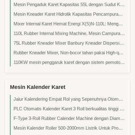
Mesin Pengaduk Karet Kapasitas 55L dengan Sudut Kemiringan 140° dan Pendingin Air untuk Pencampuran Karet Otomatis
Mesin Kneader Karet Hidrolik Kapasitas Pencampuran 55L dengan Kontrol PLC untuk Pemrosesan Karet yang Efisien
Mixer Internal Karet Hemat Energi X(S)N-110L: Menghemat Tenaga Kerja, Tingkat Kegagalan Rendah, Pengoperasian Tanpa Gangguan.
110L Rubber Internal Mixing Machine, Mesin Campuran Karet Segel, Peralatan Campuran Presisi Tinggi, Mesin Campuran Karet dan Plastik
75L Rubber Kneader Mixer Banbury Kneader Dispersion Kneader Machine
Rubber Kneader Mixer, Non-bocor tahan pakai High-quality Sealing Ring Untuk Rubber internal mixer Dengan tembaga paduan struktur penyegelan
110KW mesin penggaruk karet dengan sistem pemotongan pemanasan listrik dan kapasitas pencampuran 55 L
Mesin Kalender Karet
Jalur Kalendering Empat Rol yang Sepenuhnya Otomatis dan Terkontrol Presisi Menggunakan PLC Digunakan untuk Sabuk Konveyor Karet dan Pra-fabrikasi Lembaran Karet.
PLC Otomatis Kalender Karet 3 Roll berkualitas tinggi digunakan dalam jalur produksi ban sepeda motor.
F-Type 3-Roll Rubber Calender Machine dengan Diameter Silinder 500mm 10kW Daya dan Panjang Roll 1000mm untuk Karet Komposit Berkualitas Tinggi
Mesin Kalender Roller 500-2000mm Listrik Untuk Produksi Lembar Karet