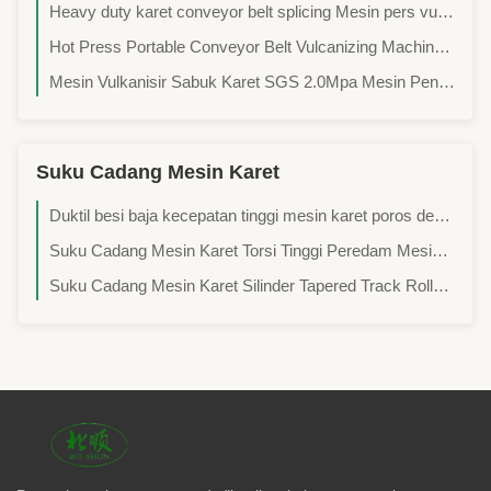
Heavy duty karet conveyor belt splicing Mesin pers vulkanisasi panas
Hot Press Portable Conveyor Belt Vulcanizing Machine Untuk Pengolahan Gabungan Cepat
Mesin Vulkanisir Sabuk Karet SGS 2.0Mpa Mesin Penyambungan Panas Untuk Sabuk Karet
Suku Cadang Mesin Karet
Duktil besi baja kecepatan tinggi mesin karet poros dengan precision machining forged roller baja
Suku Cadang Mesin Karet Torsi Tinggi Peredam Mesin Karet Kecepatan Rendah
Suku Cadang Mesin Karet Silinder Tapered Track Roller Bearing SGS