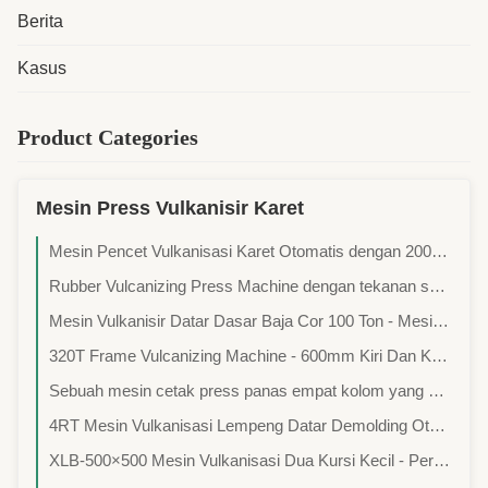
Berita
Kasus
Product Categories
Mesin Press Vulkanisir Karet
Mesin Pencet Vulkanisasi Karet Otomatis dengan 200mm Cylinder Stroke dan rentang tekanan 0-25MPa
Rubber Vulcanizing Press Machine dengan tekanan seragam, kontrol suhu yang tepat dan kontrol PLC untuk manufaktur karet
Mesin Vulkanisir Datar Dasar Baja Cor 100 Ton - Mesin Cetakan Press Panas Untuk Sol Sepatu Karet - Tipe Empat Kolom Dengan Dua Lapisan Kerja
320T Frame Vulcanizing Machine - 600mm Kiri Dan Kanan, 1700mm Depan Dan Belakang Manual Push-Pull Mold Hot Pressing Forming Machine
Sebuah mesin cetak press panas empat kolom yang dipasang pada silinder hidrolik dengan piring panas yang dapat dipanaskan atau didinginkan oleh air digunakan untuk menghasilkan sendi ekspansi karet.
4RT Mesin Vulkanisasi Lempeng Datar Demolding Otomatis - Mesin Pencet Panas - Pemanasan Cepat dengan Suhu Seragam - Suhu yang Dikendalikan oleh Kotak Kontrol Listrik - Pengolahan Disesuaikan Tersedia
XLB-500×500 Mesin Vulkanisasi Dua Kursi Kecil - Percetakan Panas Karet Unit Ganda Satu-Stop - Percetakan Flatbed Dua-Shaft 50 Ton/80 Ton