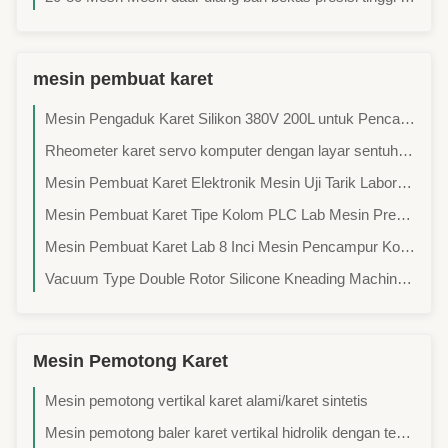
mesin pembuat karet
Mesin Pengaduk Karet Silikon 380V 200L untuk Pencampuran Gel Silika Viskositas Tinggi dengan Kontrol PLC
Rheometer karet servo komputer dengan layar sentuh LCD dan catu daya 220V untuk penggunaan laboratorium
Mesin Pembuat Karet Elektronik Mesin Uji Tarik Laboratorium 20KN
Mesin Pembuat Karet Tipe Kolom PLC Lab Mesin Press Vulkanisir Karet
Mesin Pembuat Karet Lab 8 Inci Mesin Pencampur Kompon Karet Dua Gulungan
Vacuum Type Double Rotor Silicone Kneading Machine Mesin pengaduk adonan silikon
Mesin Pemotong Karet
Mesin pemotong vertikal karet alami/karet sintetis
Mesin pemotong baler karet vertikal hidrolik dengan tekanan pemotongan 80ton 160ton 210ton untuk baler karet