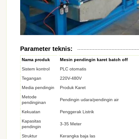
Parameter teknis:
Nama produk
Mesin pendingin karet batch off
Sistem kontrol
PLC otomatis
Tegangan
220V-480V
Media pendingin
Produk Karet
Metode
Pendingin udara/pendingin air
pendinginan
Kekuatan
Penggerak Listrik
Kapasitas
3-35 Meter
pendingin
Struktur
Kerangka baja las