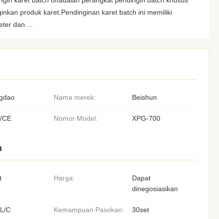
ngin karet batch offadalah perangkat pendingin batch khusus
nkan produk karet.Pendinginan karet batch ini memiliki
ter dan ...
gdao
Nama merek:
Beishun
/CE
Nomor Model:
XPG-700
n
t
Harga:
Dapat
dinegosiasikan
,L/C
Kemampuan Pasokan:
30set