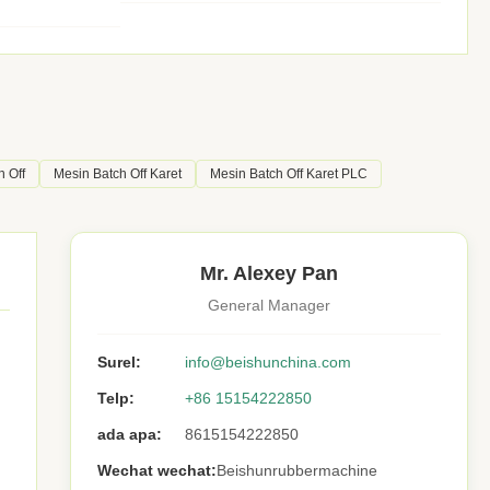
h Off
Mesin Batch Off Karet
Mesin Batch Off Karet PLC
Mr. Alexey Pan
General Manager
Surel:
info@beishunchina.com
Telp:
+86 15154222850
ada apa:
8615154222850
Wechat wechat:
Beishunrubbermachine