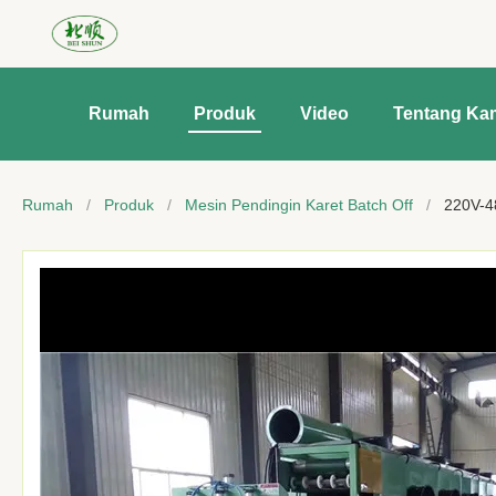
Rumah
Produk
Video
Tentang Ka
Rumah
/
Produk
/
Mesin Pendingin Karet Batch Off
/
220V-4