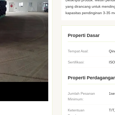
Deskripsi produk: Mesin pendi
yang dirancang untuk mendingi
kapasitas pendinginan 3-35 me
Properti Dasar
Tempat Asal:
Qin
Sertifikasi:
ISO
Properti Perdaganga
Jumlah Pesanan
1se
Minimum:
Ketentuan
T/T