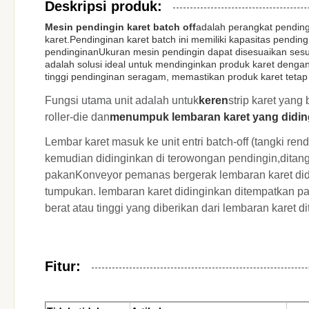
Deskripsi produk:
Mesin pendingin karet batch off
adalah perangkat pendin
karet.Pendinginan karet batch ini memiliki kapasitas pend
pendinginanUkuran mesin pendingin dapat disesuaikan ses
adalah solusi ideal untuk mendinginkan produk karet denga
tinggi pendinginan seragam, memastikan produk karet tetap
Fungsi utama unit adalah untuk
keren
strip karet yang
roller-die dan
menumpuk lembaran karet yang didin
Lembar karet masuk ke unit entri batch-off (tangki r
kemudian didinginkan di terowongan pendingin,ditang
pakanKonveyor pemanas bergerak lembaran karet didi
tumpukan. lembaran karet didinginkan ditempatkan pa
berat atau tinggi yang diberikan dari lembaran karet 
Fitur: