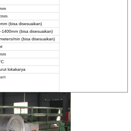
 mm
12mm
mm (bisa disesuaikan)
-1400mm (bisa disesuaikan)
meters/min (bisa disesuaikan)
et
 mm
°C
rut lokakarya
/jam