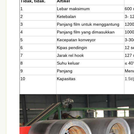
Tidak, tidak.
Artikel
1
Lebar maksimum
600
2
Ketebalan
3- 
3
Panjang film untuk menggantung
1200
4
Panjang film yang dimasukkan
1000
5
Kecepatan konveyor
3-30
6
Kipas pendingin
12 s
7
Jarak rel hook
127
8
Suhu keluar
≤ 40
9
Panjang
Menu
10
Kapasitas
1.5t