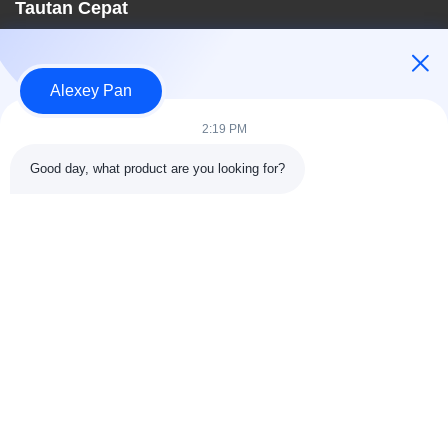
Tautan Cepat
Rumah
Tentang kami
Alexey Pan
Produk
Hubungi kami
2:19 PM
Kategori
Good day, what product are you looking for?
Mesin Press Vulkanisir Karet
Mesin Pabrik Pencampur Karet
Mesin Pendingin Karet Batch Off
Mesin pembuatan ban sepeda motor
Mesin Pengaduk Karet
Hubungi kami
Telp: 00-86-15154222850
Surel:
info@beishunchina.com
Tambahkan Alamat: No. 338 Jalan Mingxi, Distrik Huangdao,