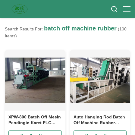
batch off machine rubber
Search Results For:
(100
Items)
XPW-800 Batch Off Mesin
Auto Hanging Rod Batch
Pendingin Karet PLC
Off Machine Rubber
Mesh Belt Batch Off
Compound Sheet Terus
Mesin Karet
menerus 16mm