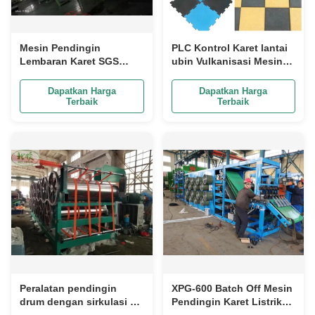
Mesin Pendingin
PLC Kontrol Karet lantai
Lembaran Karet SGS
ubin Vulkanisasi Mesin
16mm Batch Off Cooler
Karet lantai ubin
Rubber Compound Film
pembuatan Mesin
Dapatkan Harga
Dapatkan Harga
Terbaik
Terbaik
Peralatan pendingin
XPG-600 Batch Off Mesin
drum dengan sirkulasi air
Pendingin Karet Listrik
dingin atau udara
PLC Batch Off Machine