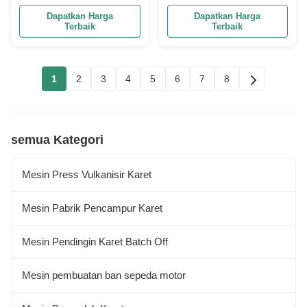
berkualitas ISO untuk
Dapatkan Harga
Dapatkan Harga
pendinginan lembaran
Terbaik
Terbaik
karet komposit
1
2
3
4
5
6
7
8
semua Kategori
Mesin Press Vulkanisir Karet
Mesin Pabrik Pencampur Karet
Mesin Pendingin Karet Batch Off
Mesin pembuatan ban sepeda motor