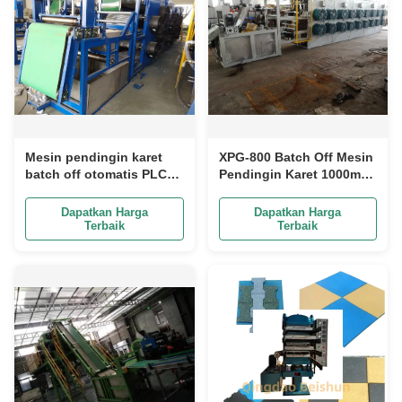
Mesin pendingin karet
XPG-800 Batch Off Mesin
batch off otomatis PLC
Pendingin Karet 1000mm
dengan ketinggian
PLC Rubber Sheet Batch
gantung 1000-2000m
Off Machine
Dapatkan Harga
Dapatkan Harga
untuk ketebalan
Terbaik
Terbaik
lembaran karet 3-16mm