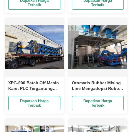
Dapatkan Harga
Dapatkan Harga
Terbaik
Terbaik
XPG-900 Batch Off Mesin
Otomatis Rubber Mixing
Karet PLC Tergantung
Line Mengadopsi Rubber
Jenis Mesin Pendingin
Internal Mixing Machine
Lembaran Karet
Dan Batching Auxiliary
Dapatkan Harga
Dapatkan Harga
Machine
Terbaik
Terbaik