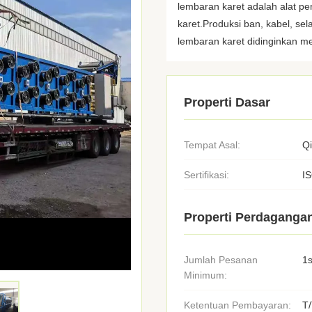
lembaran karet adalah alat p
karet.Produksi ban, kabel, sel
lembaran karet didinginkan m
Properti Dasar
Tempat Asal:
Q
Sertifikasi:
I
Properti Perdaganga
Jumlah Pesanan
1s
Minimum:
Ketentuan Pembayaran:
T/