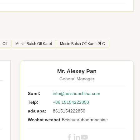
h Off
Mesin Batch Off Karet
Mesin Batch Off Karet PLC
Mr. Alexey Pan
General Manager
Surel:
info@beishunchina.com
Telp:
+86 15154222850
ada apa:
8615154222850
Wechat wechat:
Beishunrubbermachine
a