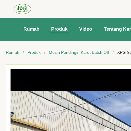
Rumah
Produk
Video
Tentang Ka
Rumah
/
Produk
/
Mesin Pendingin Karet Batch Off
/
XPG-90