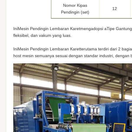
Nomor Kipas
12
Pendingin (set)
Ini
Mesin Pendingin Lembaran Karet
mengadopsi a
Tipe Gantung
fleksibel, dan vakum yang luas.
Ini
Mesin Pendingin Lembaran Karet
terutama terdiri dari 2 bagi
host mesin semuanya sesuai dengan standar industri, dengan ba