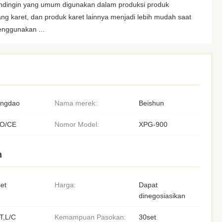
endingin yang umum digunakan dalam produksi produk
ang karet, dan produk karet lainnya menjadi lebih mudah saat
enggunakan ...
ingdao
Nama merek:
Beishun
SO/CE
Nomor Model:
XPG-900
n
et
Harga:
Dapat
dinegosiasikan
T,L/C
Kemampuan Pasokan:
30set