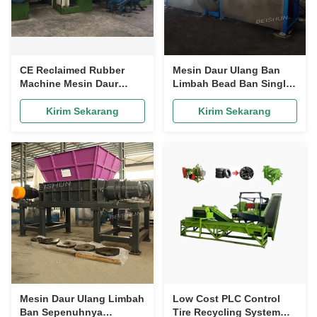
CE Reclaimed Rubber
Mesin Daur Ulang Ban
Machine Mesin Daur
Limbah Bead Ban Single
Ulang Ban Karet
Hook Tire Debeader
Granulator
Machine
Kirim Sekarang
Kirim Sekarang
Mesin Daur Ulang Limbah
Low Cost PLC Control
Ban Sepenuhnya
Tire Recycling System