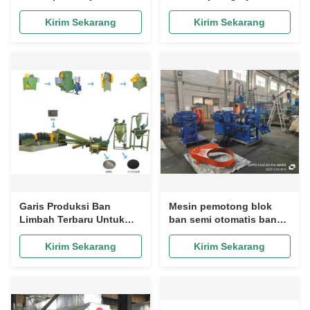
Otomatis PLC Mesin
Output 500-2500kg/h
Penghancur Ban Karet
Kirim Sekarang
Kirim Sekarang
Limbah
Garis Produksi Ban
Mesin pemotong blok
Limbah Terbaru Untuk
ban semi otomatis ban
Mengolah Ban Limbah
cincin ban strip ban tiga
menjadi Genteng Lantai
terintegrasi
Kirim Sekarang
Kirim Sekarang
Karet