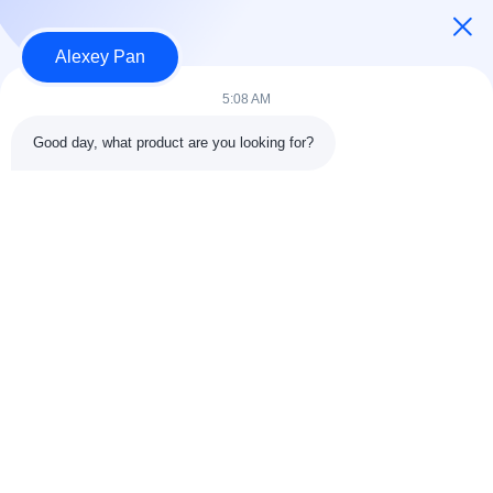
Rumah
Tentang kami
Alexey Pan
Produk
Hubungi kami
5:08 AM
Kategori
Good day, what product are you looking for?
Mesin Press Vulkanisir Karet
Mesin Pabrik Pencampur Karet
Mesin Pendingin Karet Batch Off
Mesin pembuatan ban sepeda motor
Mesin Pengaduk Karet
Hubungi kami
Telp: 00-86-15154222850
Surel:
info@beishunchina.com
Tambahkan Alamat: No. 338 Jalan Mingxi, Distrik Huangdao,
Qingdao China, Kode Pos: 266400