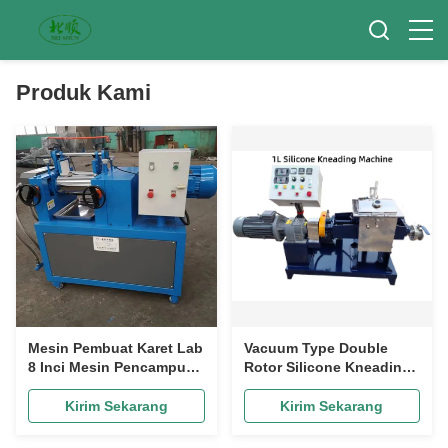
Produk Kami
Mesin Pembuat Karet Lab
Vacuum Type Double
8 Inci Mesin Pencampur
Rotor Silicone Kneading
Kompon Karet Dua
Machine Mesin pengaduk
Gulungan
adonan silikon
Kirim Sekarang
Kirim Sekarang