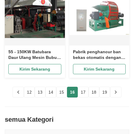
55 - 150KW Batubara
Pabrik penghancur ban
Daur Ulang Mesin Bubuk
bekas otomatis dengan
Untuk Karet Daur Ulang
kontrol PLC dan pisau
Output 600-2000kg/h
penghancur tipe DC53
Kirim Sekarang
Kirim Sekarang
12
13
14
15
16
17
18
19
semua Kategori