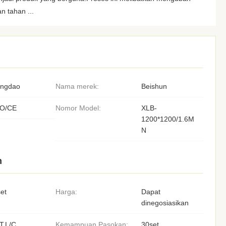
n tahan ...
ingdao
Nama merek:
Beishun
SO/CE
Nomor Model:
XLB-
1200*1200/1.6M
N
n
et
Harga:
Dapat
dinegosiasikan
T,L/C
Kemampuan Pasokan:
30set