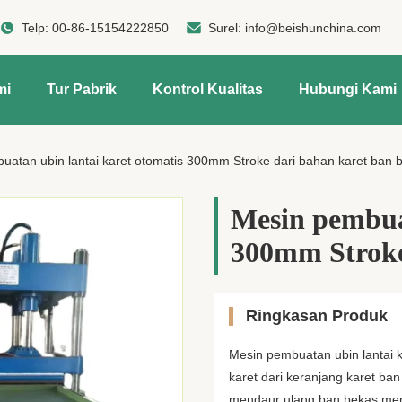
Telp:
00-86-15154222850
Surel:
info@beishunchina.com
mi
Tur Pabrik
Kontrol Kualitas
Hubungi Kami
uatan ubin lantai karet otomatis 300mm Stroke dari bahan karet ban 
Mesin pembuat
300mm Stroke
Ringkasan Produk
Mesin pembuatan ubin lantai k
karet dari keranjang karet ba
mendaur ulang ban bekas men