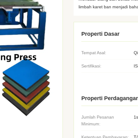
limbah karet ban menjadi baha
Properti Dasar
Tempat Asal:
Q
Sertifikasi:
I
Properti Perdaganga
Jumlah Pesanan
1s
Minimum:
Ketentuan Pembayaran:
T/