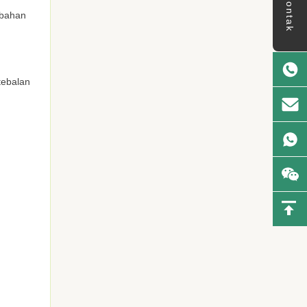
kontak
 bahan
tebalan