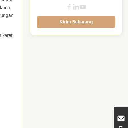
 lama,
gkungan
Kirim Sekarang
 karet