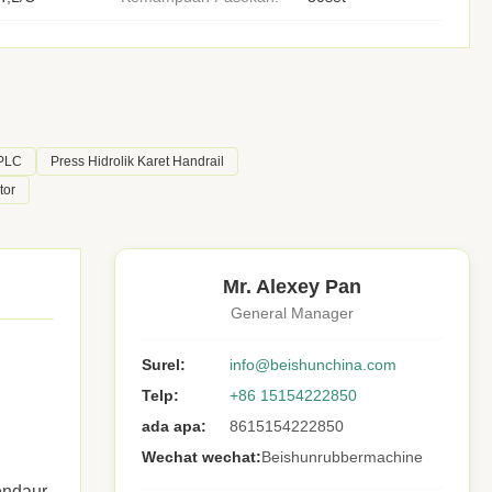
 PLC
Press Hidrolik Karet Handrail
tor
Mr. Alexey Pan
General Manager
Surel:
info@beishunchina.com
Telp:
+86 15154222850
ada apa:
8615154222850
Wechat wechat:
Beishunrubbermachine
endaur