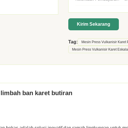
Kirim Sekarang
Tag:
Mesin Press Vulkanisir Karet
Mesin Press Vulkanisir Karet Eskala
 limbah ban karet butiran
 ban bekas adalah solusi inovatif dan ramah lingkungan untuk m