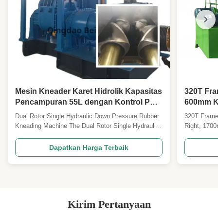
Mesin Kneader Karet Hidrolik Kapasitas
320T Fra
Pencampuran 55L dengan Kontrol PLC
600mm K
untuk Pemrosesan Karet yang Efisien
Dan Bela
Dual Rotor Single Hydraulic Down Pressure Rubber
320T Frame
Hot Pres
Kneading Machine The Dual Rotor Single Hydraulic
Right, 170
Pressure Rubber Kneading Machine is an essential
Mold Hot P
industrial equipment designed for mixing and
frame vulca
Dapatkan Harga Terbaik
kneading rubber compounds with various additives
rubber mold
to achieve homogeneous mixtures. The hydraulic
specificatio
pressure ...
plastics, ...
Kirim Pertanyaan