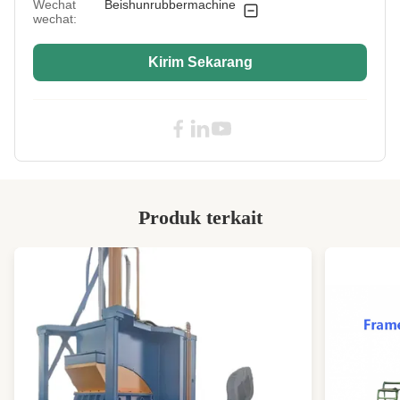
Wechat
Beishunrubbermachine
Gap Adjustment:
Manual Atau Otomatis Atau Hidrolik
wechat:
Use:
Peracikan Karet Dan Plastik
Kirim Sekarang
Material:
pengecoran baja
Driving Motor
18.5kw
Power:
Rollerstructure:
Besi cor
Front Roll Speed:
14,1 m/mnt
Produk terkait
Port:
Qingdao
Machine Type:
Mesin pabrik pencampur karet
Motor:
Motor AC
High Light:
Produksi Berskala Kecil Rubber Open Mill
,
Mesin penggiling terbuka karet
penyesuaian pitch listrik
,
10 Inch Karet Open Mill