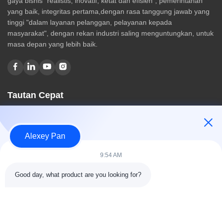
gaya bisnis "realistis, inovatif, ketat dan efisien", pemerintahan
yang baik, integritas pertama,dengan rasa tanggung jawab yang
tinggi "dalam layanan pelanggan, pelayanan kepada
masyarakat", dengan rekan industri saling menguntungkan, untuk
masa depan yang lebih baik.
Tautan Cepat
Rumah
Tentang kami
Alexey Pan
Produk
Hubungi kami
9:54 AM
Kategori
Good day, what product are you looking for?
Mesin Press Vulkanisir Karet
Mesin Pabrik Pencampur Karet
Mesin Pendingin Karet Batch Off