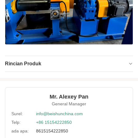
Rincian Produk
Spacing
Manual atau listrik
Adjustment
Method:
Mr. Alexey Pan
Model:
XK-250
General Manager
Roller Diameter:
250mm
Surel:
info@beishunchina.com
Cooling Mode:
Pendinginan Air
Telp:
+86 15154222850
ada apa:
8615154222850
Rollersurface:
Mulus