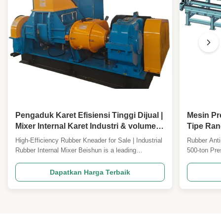
Pengaduk Karet Efisiensi Tinggi Dijual |
Mesin Pr
Mixer Internal Karet Industri & volume
Tipe Ran
rongga 35L
Pemanas 
High-Efficiency Rubber Kneader for Sale | Industrial
Rubber Anti
Press Pa
Rubber Internal Mixer Beishun is a leading
500-ton Pre
manufacturer of advanced rubber manufacturing
type automa
machinery, providing efficient, reliable, and precise
designed for
Dapatkan Harga Terbaik
processing solutions for rubber and tire
rubber mats 
manufacturers worldwide. Our heavy-duty
consistent q
equipment is constructe...
...