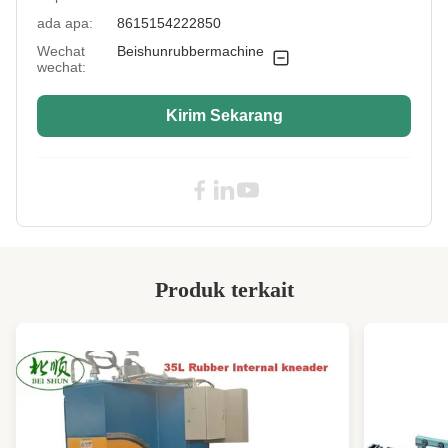
ada apa:
8615154222850
Heating Way:
listrik, minyak termal atau uap
Wechat
Beishunrubbermachine
wechat:
Plate Daylight:
300MM
Plc:
Mitushibi, Siemens.
Kirim Sekarang
Pressure Range:
0-100MPa
Working Layers:
disesuaikan
Customized
Mendukung Kustomisasi
Services:
Heaqting Way:
listrik, uap atau minyak
Produk terkait
High Light:
Mesin cetakan vulkanizing elevator
handrail karet
,
Mesin cetak vulkanizing ban
,
Mesin cetak vulcanizing rahang ganda