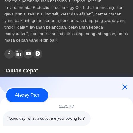
strategis pembangunan bersama. Qingdao Beishun
Environmental Protection Technology Co, Ltd akan melanjutkan
gaya bisnis "realistis, inovatif, ketat dan efisien", pemerintahan
yang baik, integritas pertama,dengan rasa tanggung jawab yang
tinggi "dalam layanan pelanggan, pelayanan kepada
masyarakat", dengan rekan industri saling menguntungkan, untuk
masa depan yang lebih baik.
Tautan Cepat
Rumah
Tentang kami
Alexey Pan
Produk
Hubungi kami
11:31 PM
Kategori
Good day, what product are you looking for?
Mesin Press Vulkanisir Karet