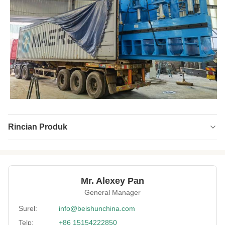
Rincian Produk
Plunger Material:
Besi Tuang Dingin
Cylinder Diameter:
300mm*12 set
Mr. Alexey Pan
Column:
Perawatan Poles
General Manager
Heating Plate:
4000*400mm
Surel:
info@beishunchina.com
Telp:
+86 15154222850
Heating Mode:
Pemanas listrik