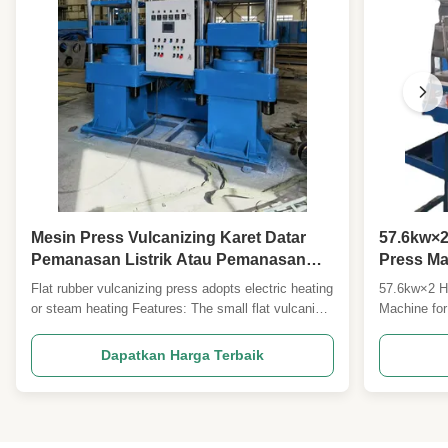
Mesin Press Vulcanizing Karet Datar
57.6kw×2
Pemanasan Listrik Atau Pemanasan
Press Ma
Uap
Plunger 
Flat rubber vulcanizing press adopts electric heating
57.6kw×2 H
or steam heating Features: The small flat vulcanizer
Machine fo
produced by Qingdao Beishun is a kind of
Product Des
equipment used for molding and vulcanization of
Machine is 
Dapatkan Harga Terbaik
rubber products. It is widely used in laboratory
designed fo
research, product development and small batch ...
rubber belt
With a heati