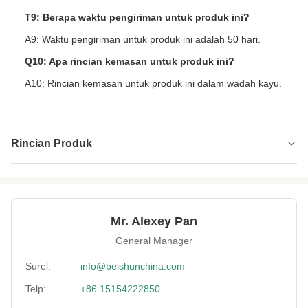
T9: Berapa waktu pengiriman untuk produk ini?
A9: Waktu pengiriman untuk produk ini adalah 50 hari.
Q10: Apa rincian kemasan untuk produk ini?
A10: Rincian kemasan untuk produk ini dalam wadah kayu.
Rincian Produk
Screw Diamete:
150mm
Power Of Roller
132
Motor (Kw):
Mr. Alexey Pan
General Manager
Guarantee Period:
12 bulan
Surel:
info@beishunchina.com
Diameter Of Front
300
Telp:
+86 15154222850
Screw (Mm):