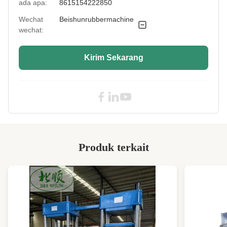
ada apa:
8615154222850
Power Of Screw
DC132
Wechat
Beishunrubbermachine
Motor (Kw):
wechat:
Applicable
lainnya
Industries:
Kirim Sekarang
Hs Code:
84778000
Specification:
Disesuaikan
High Light:
Mesin Ekstruder Karet yang awet
,
Mesin ekstruder karet 300mm
,
Mesin Ekstruder Karet 1000mm
Produk terkait