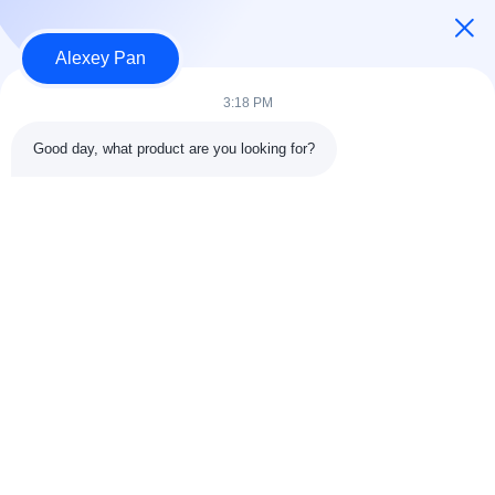
Hubungi kami
Alexey Pan
Kategori
3:18 PM
Mesin Press Vulkanisir Karet
Good day, what product are you looking for?
Mesin Pabrik Pencampur Karet
Mesin Pendingin Karet Batch Off
Mesin pembuatan ban sepeda motor
Mesin Pengaduk Karet
Hubungi kami
Telp: 00-86-15154222850
Surel:
info@beishunchina.com
Tambahkan Alamat: No. 338 Jalan Mingxi, Distrik Huangdao,
Qingdao China, Kode Pos: 266400