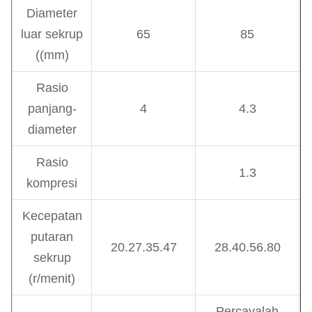
Diameter
luar sekrup
65
85
((mm)
Rasio
panjang-
4
4.3
diameter
Rasio
1.3
kompresi
Kecepatan
putaran
20.27.35.47
28.40.56.80
sekrup
(r/menit)
Percayalah