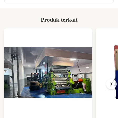
Type:
Rubber
Bahan Karet
Processed:
Produk terkait
Mode Of
Mendukung Kustomisasi
Production:
Local Service
Qingdao Tiongkok
Location:
High Light:
Sekrup Diameter 90mm mesin ekstruder
karet
,
Produksi mesin ekstruder karet Wiper
,
Mesin ekstruder karet Strips