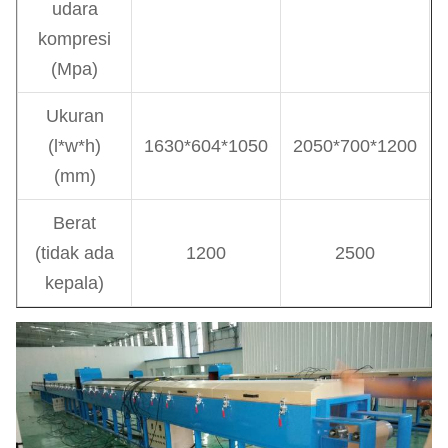
udara
kompresi
(Mpa)
Ukuran
(l*w*h)
1630*604*1050
2050*700*1200
(mm)
Berat
(tidak ada
1200
2500
kepala)