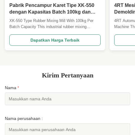
Pabrik Pencampur Karet Tipe XK-550
4RT Mesi
dengan Kapasitas Batch 100kg dan
Demoldin
Panjang Kerja Gulungan 1500mm
Panas -
XK-550 Type Rubber Mixing Mill With 100kg Per
4RT Automat
Suhu Se
Batch Capacity This industrial rubber mixing
Machine Thi
Dikendali
system combines a 110L Kneader with an XK-550
rapid heatin
- Pengol
Open Mixing Mill for efficient two-stage processing,
and complet
Dapatkan Harga Terbaik
delivering superior mixing quality and production
and plastic
capacity of 100kg per batch. Two-Stage Mixing
Specificati
Process ...
independent 
Kirim Pertanyaan
Nama
*
Nama perusahaan :