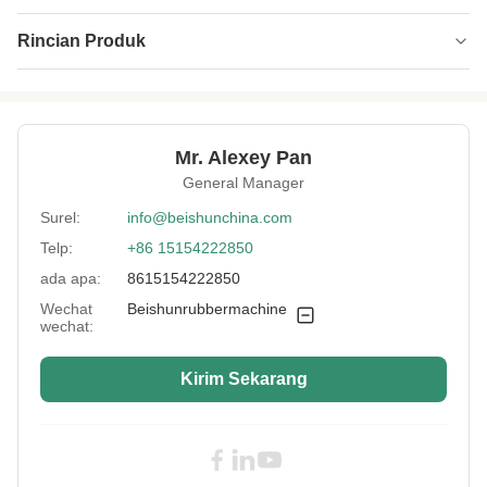
Rincian Produk
Year:
Baru
Screw Diameter:
90mm
Mr. Alexey Pan
Applicable
lainnya
General Manager
Industries:
Surel:
info@beishunchina.com
Dimension:
2000mm * 800mm * 1500mm
Telp:
+86 15154222850
Screw Design:
Sekrup tunggal
ada apa:
8615154222850
Control:
Otomatis atau semi otomatis
Wechat
Beishunrubbermachine
wechat:
Machinery Test
Disediakan
Report:
Kirim Sekarang
Energy Type:
Listrik
Feeding Mode:
Makan dingin
Screw Thread
Kepala Ganda Sama