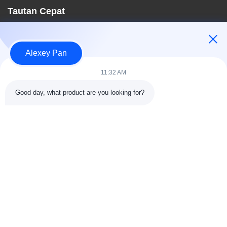
Tautan Cepat
Rumah
Tentang kami
Alexey Pan
Produk
Hubungi kami
11:32 AM
Kategori
Good day, what product are you looking for?
Mesin Press Vulkanisir Karet
Mesin Pabrik Pencampur Karet
Mesin Pendingin Karet Batch Off
Mesin pembuatan ban sepeda motor
Mesin Pengaduk Karet
Hubungi kami
Telp: 00-86-15154222850
Surel:
info@beishunchina.com