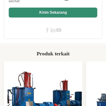
wechat:
Basement:
Pengelasan
Temperature
0-200 ℃
Kirim Sekarang
Range:
Hs Code:
8477.8000
Key Selling Points:
Kualitas dan harga bagus
Control Mode:
Kontrol PLC
Total Power:
40KW
Produk terkait
Main Motor Power:
22KW
Power Supply:
380V/415V/kustomisasi
PLC Control:
Mitsubishi/Siemens
High Light:
Mesin vulkanisasi busa EVA
,
mesin vulkanisasi eva foam Mat
,
Eva foam Mesin vulkanisasi produksi