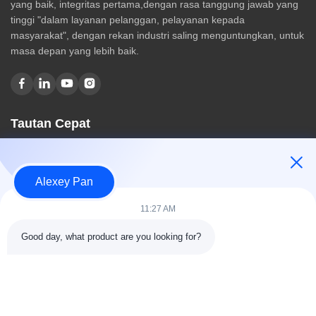
yang baik, integritas pertama,dengan rasa tanggung jawab yang
tinggi "dalam layanan pelanggan, pelayanan kepada
masyarakat", dengan rekan industri saling menguntungkan, untuk
masa depan yang lebih baik.
Tautan Cepat
Rumah
Tentang kami
Alexey Pan
Produk
Hubungi kami
11:27 AM
Kategori
Good day, what product are you looking for?
Mesin Press Vulkanisir Karet
Mesin Pabrik Pencampur Karet
Mesin Pendingin Karet Batch Off
Mesin pembuatan ban sepeda motor