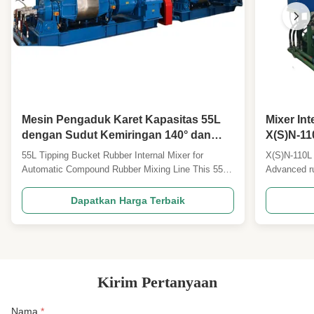
Mesin Pengaduk Karet Kapasitas 55L
Mixer In
dengan Sudut Kemiringan 140° dan
X(S)N-11
Pendingin Air untuk Pencampuran
Tingkat 
55L Tipping Bucket Rubber Internal Mixer for
X(S)N-110L 
Karet Otomatis
Pengope
Automatic Compound Rubber Mixing Line This 55L
Advanced ru
tipping bucket rubber internal mixer is designed for
labor saving
efficient compound rubber mixing in automated
operation in
Dapatkan Harga Terbaik
production lines, offering precise control and reliable
Asked Ques
performance for industrial rubber processing ...
volume mode
model? ...
Kirim Pertanyaan
Nama
*