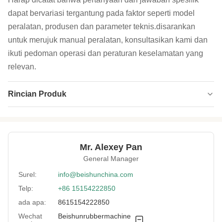
dapat bervariasi tergantung pada faktor seperti model
peralatan, produsen dan parameter teknis.disarankan
untuk merujuk manual peralatan, konsultasikan kami dan
ikuti pedoman operasi dan peraturan keselamatan yang
relevan.
Rincian Produk
Device:
Perangkat Dorong-Tarik Hidraulik
Safety Device:
Tirai Pengaman
Mr. Alexey Pan
Heating Way:
Uap atau oli, sistem kelistrikan / oli
General Manager
Color:
Pengaturan khusus
Surel:
info@beishunchina.com
Telp:
+86 15154222850
Plates Gap:
400mm atau Disesuaikan
ada apa:
8615154222850
Plate Size:
1000x1300mm atau sesuai kebutuhan Anda
Wechat
Beishunrubbermachine