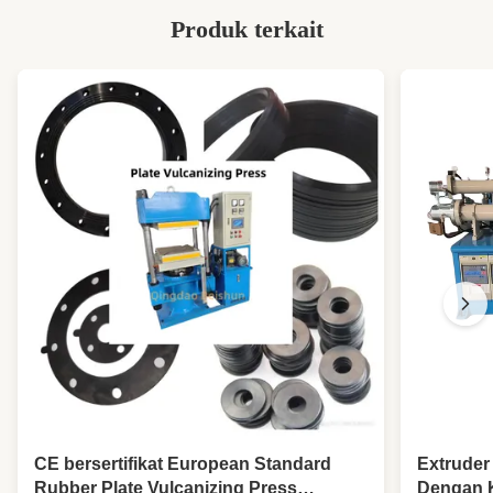
300°C Rubber Molding Vulcanizing Press
,
Produk terkait
Press Vulkanisasi Penggilingan Karet
Listrik
CE bersertifikat European Standard
Extruder 
Rubber Plate Vulcanizing Press
Dengan 