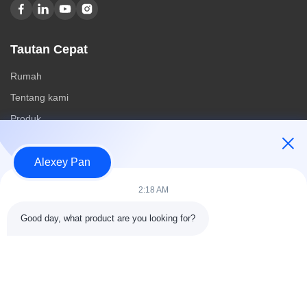
Tautan Cepat
Rumah
Tentang kami
Produk
Hubungi kami
Alexey Pan
Kategori
2:18 AM
Mesin Press Vulkanisir Karet
Good day, what product are you looking for?
Mesin Pabrik Pencampur Karet
Mesin Pendingin Karet Batch Off
Mesin pembuatan ban sepeda motor
Mesin Pengaduk Karet