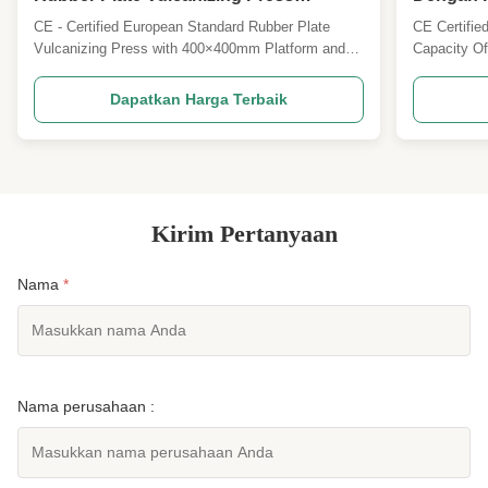
Platform Ukuran 400×400mm Kontrol
CE - Certified European Standard Rubber Plate
CE Certifie
otomatis Dengan PLC
Vulcanizing Press with 400×400mm Platform and
Capacity Of
PLC - based Automatic Control 1. General
specialize i
Introduction This rubber plate vulcanizing press is a
automatic f
Dapatkan Harga Terbaik
high - quality industrial equipment designed in
rubber strai
accordance with European standards and has
Our product
obtained CE certificat...
Kirim Pertanyaan
Nama
*
Nama perusahaan :