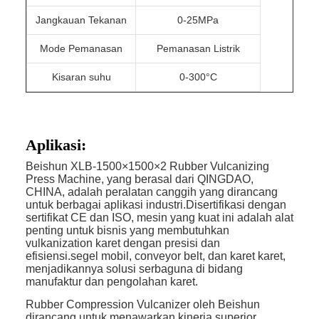
Jangkauan Tekanan
0-25MPa
Mode Pemanasan
Pemanasan Listrik
Kisaran suhu
0-300°C
Aplikasi:
Beishun XLB-1500×1500×2 Rubber Vulcanizing
Press Machine, yang berasal dari QINGDAO,
CHINA, adalah peralatan canggih yang dirancang
untuk berbagai aplikasi industri.Disertifikasi dengan
sertifikat CE dan ISO, mesin yang kuat ini adalah alat
penting untuk bisnis yang membutuhkan
vulkanization karet dengan presisi dan
efisiensi.segel mobil, conveyor belt, dan karet karet,
menjadikannya solusi serbaguna di bidang
manufaktur dan pengolahan karet.
Rubber Compression Vulcanizer oleh Beishun
dirancang untuk menawarkan kinerja superior