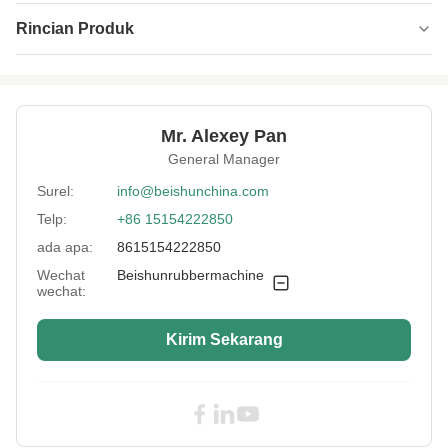
Rincian Produk
Control System:
PLC
Roller Width:
500-2000mm
Mr. Alexey Pan
Max Pressure:
10MPa
General Manager
Vacuum System:
Opsional
Surel:
info@beishunchina.com
Telp:
+86 15154222850
Max Temperature:
200℃
ada apa:
8615154222850
Heating Method:
Uap/Minyak/Listrik
Wechat
Beishunrubbermachine
wechat:
Type:
Mesin Kalender
Cooling System:
Opsional
Kirim Sekarang
High Light:
Mesin Kalender Sistem Vakum
,
Mesin Kalender Rol 20m/Min
,
Mesin Kalender Karet 4 Gulung