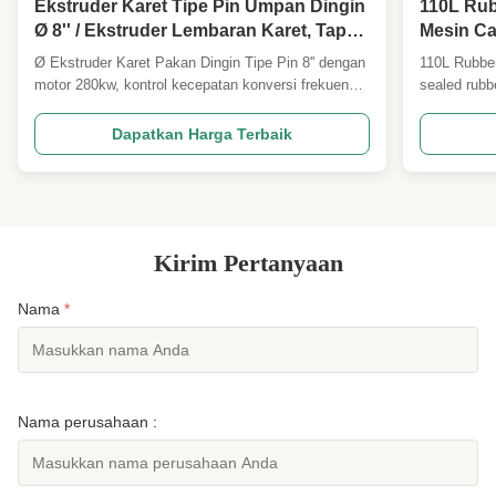
Ekstruder Karet Tipe Pin Umpan Dingin
110L Rub
Ø 8'' / Ekstruder Lembaran Karet, Tapak
Mesin Ca
Ban
Campuran
Ø Ekstruder Karet Pakan Dingin Tipe Pin 8'' dengan
110L Rubber
Campuran
motor 280kw, kontrol kecepatan konversi frekuensi,
sealed rubb
dan kapasitas 2500kg/jam. Dilengkapi teknologi
and plastic
cold-feed tipe pin untuk output 50% lebih tinggi dan
temperature 
Dapatkan Harga Terbaik
konsumsi energi 35% lebih rendah dibandingkan
Manufacture
ekstruder tradisional. Bersertifikat ISO9001 & CE,
Environment
cocok untuk tapak ban, lembaran karet, dan strip
specializes i
penyegel.
Kirim Pertanyaan
Nama
*
Nama perusahaan :