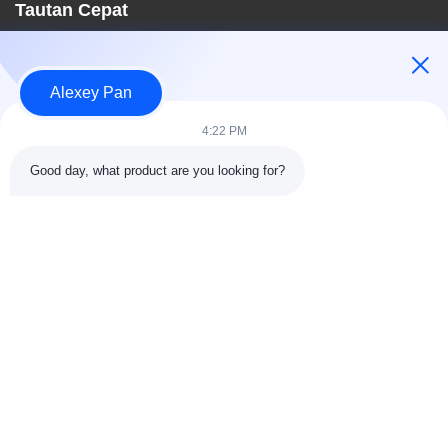
Tautan Cepat
Rumah
Tentang kami
Alexey Pan
Produk
Hubungi kami
4:22 PM
Kategori
Good day, what product are you looking for?
Mesin Press Vulkanisir Karet
Mesin Pabrik Pencampur Karet
Mesin Pendingin Karet Batch Off
Mesin pembuatan ban sepeda motor
Mesin Pengaduk Karet
Hubungi kami
Telp: 00-86-15154222850
Surel:
info@beishunchina.com
Tambahkan Alamat: No. 338 Jalan Mingxi, Distrik Huangdao,