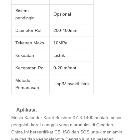
Sistem
Opsional
pendingin
Diameter Rol
200-400mm
Tekanan Maks
10MPa
Kekuatan
Listrik
Kecepatan Rol
0-20 m/mnt
Metode
Uap/Minyak/Listrik
Pemanasan
Aplikasi:
Mesin Kalender Karet Beishun XY-3-1400 adalah mesin
pengolah karet canggih yang diproduksi di Qingdao,
China.Ini bersertifikat CE, ISO dan SGS untuk menjamin
kualitas dan keandalannya.Dengan jumlah pesanan