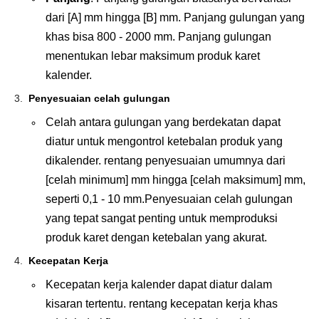
dari [A] mm hingga [B] mm. Panjang gulungan yang
khas bisa 800 - 2000 mm. Panjang gulungan
menentukan lebar maksimum produk karet
kalender.
Penyesuaian celah gulungan
Celah antara gulungan yang berdekatan dapat
diatur untuk mengontrol ketebalan produk yang
dikalender. rentang penyesuaian umumnya dari
[celah minimum] mm hingga [celah maksimum] mm,
seperti 0,1 - 10 mm.Penyesuaian celah gulungan
yang tepat sangat penting untuk memproduksi
produk karet dengan ketebalan yang akurat.
Kecepatan Kerja
Kecepatan kerja kalender dapat diatur dalam
kisaran tertentu. rentang kecepatan kerja khas