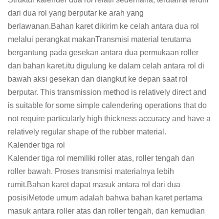
dari dua rol yang berputar ke arah yang
berlawanan.Bahan karet dikirim ke celah antara dua rol
melalui perangkat makanTransmisi material terutama
bergantung pada gesekan antara dua permukaan roller
dan bahan karet.itu digulung ke dalam celah antara rol di
bawah aksi gesekan dan diangkut ke depan saat rol
berputar. This transmission method is relatively direct and
is suitable for some simple calendering operations that do
not require particularly high thickness accuracy and have a
relatively regular shape of the rubber material.
Kalender tiga rol
Kalender tiga rol memiliki roller atas, roller tengah dan
roller bawah. Proses transmisi materialnya lebih
rumit.Bahan karet dapat masuk antara rol dari dua
posisiMetode umum adalah bahwa bahan karet pertama
masuk antara roller atas dan roller tengah, dan kemudian