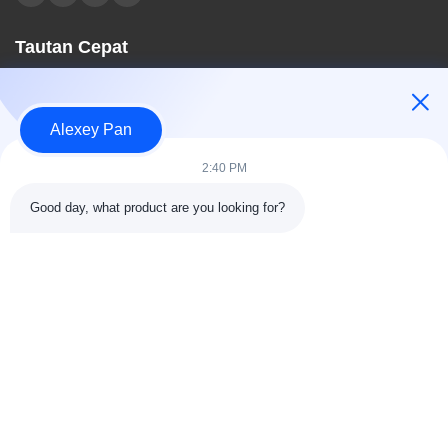
Tautan Cepat
Rumah
Tentang kami
Alexey Pan
Produk
Hubungi kami
2:40 PM
Kategori
Good day, what product are you looking for?
Mesin Press Vulkanisir Karet
Mesin Pabrik Pencampur Karet
Mesin Pendingin Karet Batch Off
Mesin pembuatan ban sepeda motor
Mesin Pengaduk Karet
Hubungi kami
Telp: 00-86-15154222850