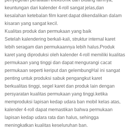
keuntungan dari kalender 4-roll sangat jelas,dan
kesalahan ketebalan film karet dapat dikendalikan dalam
kisaran yang sangat kecil.
Kualitas produk dan permukaan yang baik
Setelah kalendering berkali-kali, struktur internal karet
lebih seragam dan permukaannya lebih halus.Produk
karet yang diproduksi oleh kalender 4-roll memiliki kualitas
permukaan yang tinggi dan dapat mengurangi cacat
permukaan seperti keriput dan gelembungHal ini sangat
penting untuk produksi sabuk pengangkut karet
berkualitas tinggi, segel karet dan produk lain dengan
persyaratan kualitas permukaan yang tinggi.ketika
memproduksi lapisan kedap udara ban mobil kelas atas,
kalender 4-roll dapat memastikan bahwa permukaan
lapisan kedap udara rata dan halus, sehingga
meningkatkan kualitas keseluruhan ban.