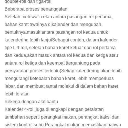
double-roll dan tiga-roll.
Beberapa proses penanggalan
Setelah melewati celah antara pasangan rol pertama,
bahan karet awalnya dikalender dan mengubah
bentuknya.masuk antara pasangan rol kedua untuk
kalendering lebih lanjutSebagai contoh, dalam kalender
tipe L 4-roll, setelah bahan karet keluar dari rol pertama
dan kedua,akan masuk antara rol kedua dan ketiga atau
antara rol ketiga dan keempat (tergantung pada
persyaratan proses tertentu)Setiap kalendering akan lebih
mengurangi ketebalan bahan karet, lebih memperluas
lebar, dan membuat rantai molekul di dalam bahan karet
lebih teratur.
Bekerja dengan alat bantu
Kalender 4-roll juga dilengkapi dengan peralatan
tambahan seperti perangkat makan, perangkat traksi dan
sistem kontrol suhu.Perangkat makan memastikan bahwa