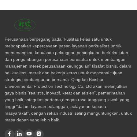
Perusahaan berpegang pada "kualitas kelas satu untuk
mendapatkan kepercayaan pasar, layanan berkualitas untuk
memenangkan kepuasan pelanggan,peningkatan berkelanjutan
dari pengembangan perusahaan berusaha untuk membangun
manajemen merek perusahaan keunggulan" filsafat bisnis, dalam
hal kualitas, merek dan bekerja keras untuk mencapai tujuan
strategis pembangunan bersama. Qingdao Beishun
Environmental Protection Technology Co, Ltd akan melanjutkan
gaya bisnis "realistis, inovatif, ketat dan efisien", pemerintahan
yang baik, integritas pertama,dengan rasa tanggung jawab yang
tinggi "dalam layanan pelanggan, pelayanan kepada
masyarakat", dengan rekan industri saling menguntungkan, untuk
masa depan yang lebih baik.