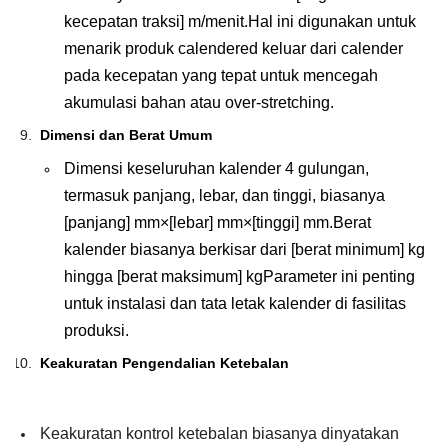
kecepatan traksi] m/menit.Hal ini digunakan untuk
menarik produk calendered keluar dari calender
pada kecepatan yang tepat untuk mencegah
akumulasi bahan atau over-stretching.
Dimensi dan Berat Umum
Dimensi keseluruhan kalender 4 gulungan,
termasuk panjang, lebar, dan tinggi, biasanya
[panjang] mm×[lebar] mm×[tinggi] mm.Berat
kalender biasanya berkisar dari [berat minimum] kg
hingga [berat maksimum] kgParameter ini penting
untuk instalasi dan tata letak kalender di fasilitas
produksi.
Keakuratan Pengendalian Ketebalan
Keakuratan kontrol ketebalan biasanya dinyatakan