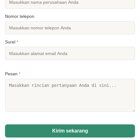
Nomor telepon
Surel
*
Pesan
*
Kirim sekarang