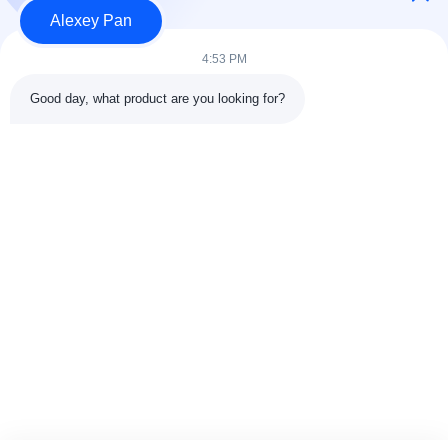
Alexey Pan
Produk
Hubungi kami
4:53 PM
Kategori
Good day, what product are you looking for?
Mesin Press Vulkanisir Karet
Mesin Pabrik Pencampur Karet
Mesin Pendingin Karet Batch Off
Mesin pembuatan ban sepeda motor
Mesin Pengaduk Karet
Hubungi kami
Telp: 00-86-15154222850
Surel:
info@beishunchina.com
Tambahkan Alamat: No. 338 Jalan Mingxi, Distrik Huangdao,
Qingdao China, Kode Pos: 266400