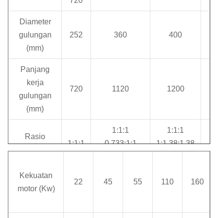
720
Diameter
gulungan
252
360
400
5
(mm)
Panjang
kerja
720
1120
1200
1
gulungan
(mm)
1:1:1
1:1:1
Rasio
1:
1:1:1
0.733:1:1
1:1.38:1.38
gulungan
1:1
0.733:1:0.733
1:1.38:1
Kekuatan
Kecepatan
22
45
55
110
160
motor (Kw)
linier
2-
tengah
3-20
3-26.39
3
15.9
gulungan