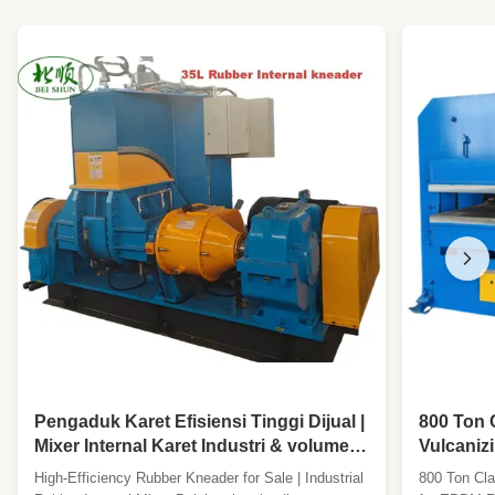
Machinery Test
Asalkan
Report:
Roll Materia:
Besi cor dingin
Work Length:
2000mm
High Light:
Lini Kalender Karet Berlapis Berbagai
,
Sabuk Pengangkut Karet Karet
Calendering Line
,
Lembar karet Karet Calendering Line
Pengaduk Karet Efisiensi Tinggi Dijual |
800 Ton 
Mixer Internal Karet Industri & volume
Vulcaniz
rongga 35L
Otomatis
High-Efficiency Rubber Kneader for Sale | Industrial
800 Ton Cla
Karet E