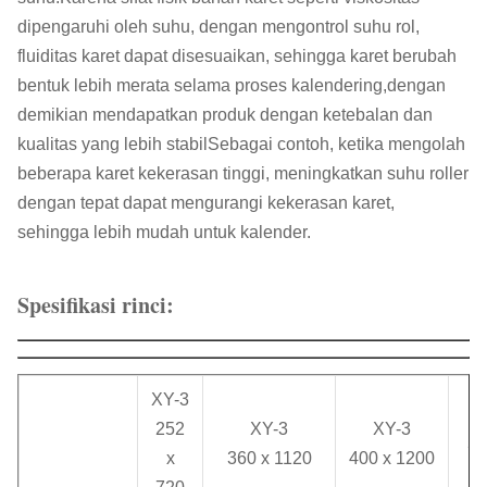
dipengaruhi oleh suhu, dengan mengontrol suhu rol,
fluiditas karet dapat disesuaikan, sehingga karet berubah
bentuk lebih merata selama proses kalendering,dengan
demikian mendapatkan produk dengan ketebalan dan
kualitas yang lebih stabilSebagai contoh, ketika mengolah
beberapa karet kekerasan tinggi, meningkatkan suhu roller
dengan tepat dapat mengurangi kekerasan karet,
sehingga lebih mudah untuk kalender.
Spesifikasi rinci:
XY-3
X
252
XY-3
XY-3
56
x
360 x 1120
400 x 1200
1