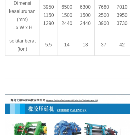
Dimensi
3950
6500
6300
7680
7010
r/menit
keseluruhan
1150
1500
1500
2500
3950
(mm)
Pengaturan
1290
2440
2440
3900
3730
L x W x H
rentang np
0-10
0-10
0-10
0
(mm)
sekitar berat
5.5
14
18
37
42
(ton)
ketebalan
produk
0.2
0.2
0.2
0
kalendering
(mm)
Lebar
produk
550
920
1000
1
kalender
(mm)