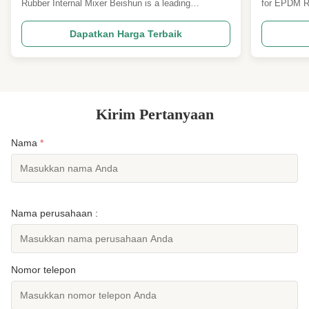
Rubber Internal Mixer Beishun is a leading
for EPDM R
manufacturer of advanced rubber manufacturing
Ton Rubber 
machinery, providing efficient, reliable, and precise
engineered 
Dapatkan Harga Terbaik
processing solutions for rubber and tire
sheets , de
manufacturers worldwide. Our heavy-duty
excellent te
equipment is constructe...
and perform
Kirim Pertanyaan
Nama
*
Nama perusahaan :
Nomor telepon