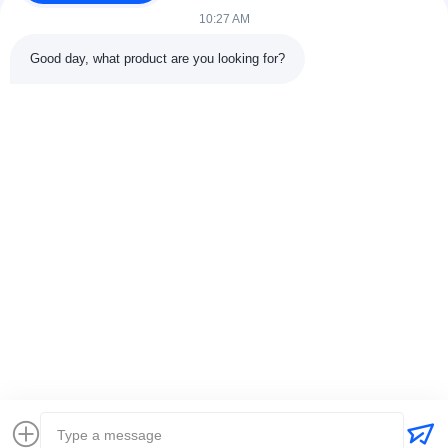
Hubungi kami
10:27 AM
Kategori
Good day, what product are you looking for?
Mesin Press Vulkanisir Karet
Mesin Pabrik Pencampur Karet
Mesin Pendingin Karet Batch Off
Mesin pembuatan ban sepeda motor
Mesin Pengaduk Karet
Hubungi kami
Telp: 00-86-15154222850
Surel:
info@beishunchina.com
Tambahkan Alamat: No. 338 Jalan Mingxi, Distrik Huangdao,
Qingdao China, Kode Pos: 266400
Copyright © 2022-2026 Qingdao Beishun Environmental Protection
Technology Co.,Ltd. . Seluruh hak cipta. |
Sitemap