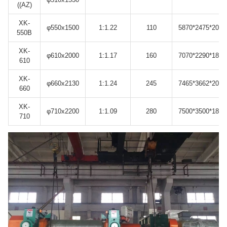
((AZ)
XK-
φ550x1500
1:1.22
110
5870*2475*2045
550B
XK-
φ610x2000
1:1.17
160
7070*2290*1840
610
XK-
φ660x2130
1:1.24
245
7465*3662*2080
660
XK-
φ710x2200
1:1.09
280
7500*3500*1800
710