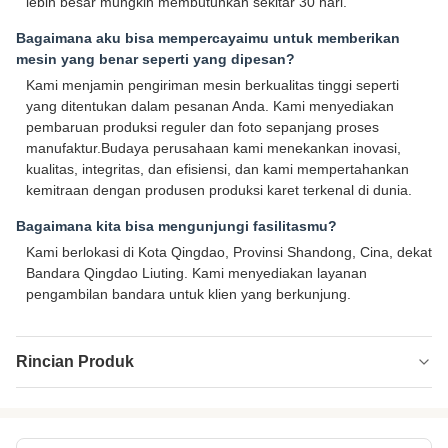
lebih besar mungkin membutuhkan sekitar 30 hari.
Bagaimana aku bisa mempercayaimu untuk memberikan
mesin yang benar seperti yang dipesan?
Kami menjamin pengiriman mesin berkualitas tinggi seperti
yang ditentukan dalam pesanan Anda. Kami menyediakan
pembaruan produksi reguler dan foto sepanjang proses
manufaktur.Budaya perusahaan kami menekankan inovasi,
kualitas, integritas, dan efisiensi, dan kami mempertahankan
kemitraan dengan produsen produksi karet terkenal di dunia.
Bagaimana kita bisa mengunjungi fasilitasmu?
Kami berlokasi di Kota Qingdao, Provinsi Shandong, Cina, dekat
Bandara Qingdao Liuting. Kami menyediakan layanan
pengambilan bandara untuk klien yang berkunjung.
Rincian Produk
Use:
Peracikan Karet Dan Plastik
Roll Nip Gap
Rem Hidrolik atau Tombol Darurat atau Rem