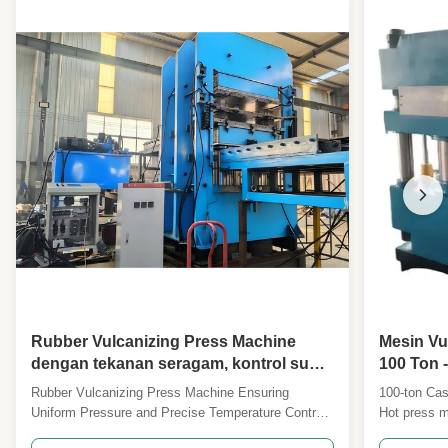
Rubber Vulcanizing Press Machine
Mesin Vu
dengan tekanan seragam, kontrol suhu
100 Ton 
yang tepat dan kontrol PLC untuk
Untuk So
Rubber Vulcanizing Press Machine Ensuring
100-ton Cas
manufaktur karet
Kolom De
Uniform Pressure and Precise Temperature Control
Hot press m
for Rubber Manufacturing and Processing Overview
four-column