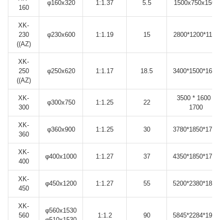
φ160x320
1:1.37
5.5
1500x750x1500
160
XK-
230
φ230x600
1:1.19
15
2800*1200*1120
((AZ)
XK-
250
φ250x620
1:1.17
18.5
3400*1500*1650
((AZ)
XK-
3500 * 1600 *
φ300x750
1:1.25
22
300
1700
XK-
φ360x900
1:1.25
30
3780*1850*1750
360
XK-
φ400x1000
1:1.27
37
4350*1850*1785
400
XK-
φ450x1200
1:1.27
55
5200*2380*1840
450
XK-
φ560x1530
560
1:1.2
90
5845*2284*1978
φ510x1530